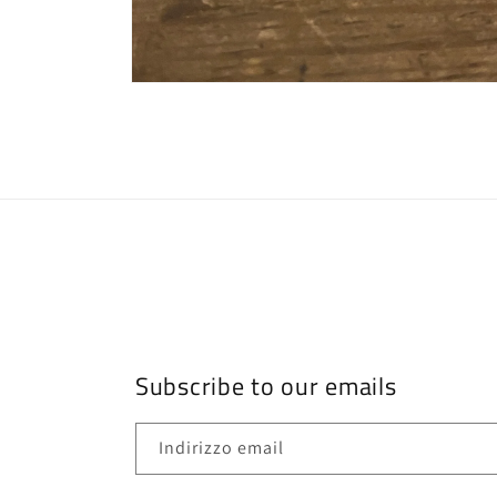
Apri
contenuti
multimediali
6
in
finestra
modale
Subscribe to our emails
Indirizzo email