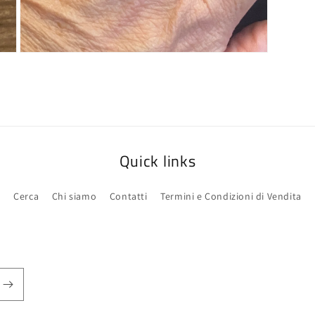
Apri
contenuti
multimediali
7
in
finestra
modale
Quick links
Cerca
Chi siamo
Contatti
Termini e Condizioni di Vendita