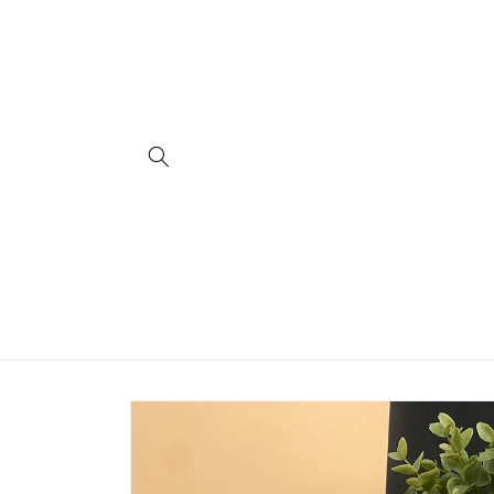
Vai
direttamente
ai contenuti
Passa alle
informazioni
sul prodotto